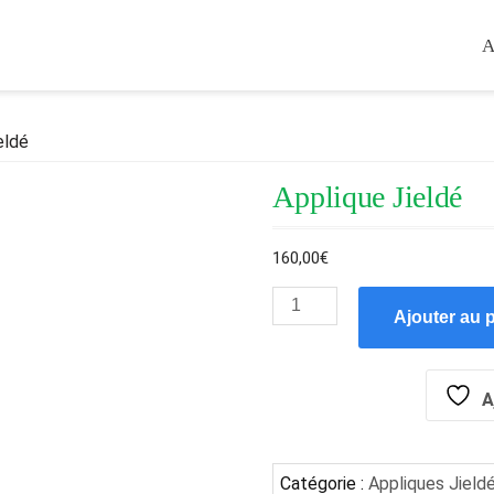
A
eldé
Applique Jieldé
160,00
€
Ajouter au 
A
Catégorie :
Appliques Jield