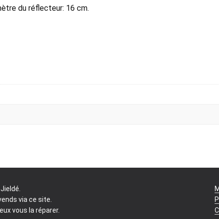
ètre du réflecteur: 16 cm.
Jieldé.
M
vends via ce site.
P
ux vous la réparer.
C